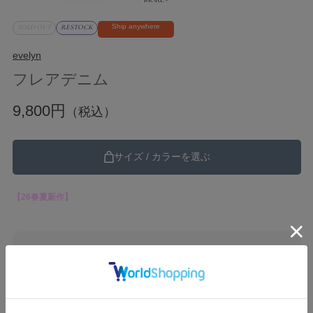
Ship anywhere
SOLD OUT
RESTOCK
evelyn
フレアデニム
9,800円
（税込）
サイズ / カラーを選ぶ
【26春夏新作】
ブランド
evelyn
カテゴリ
26SS
Pants