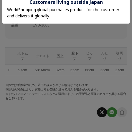
素材
表地 綿71% ポリエステル27% ポリウレタン2%
品名
フレアデニム
品番
EVD-1003
ボトム
股下
ヒッ
わた
裾周
ウエスト
股上
丈
丈
プ
り
り
F
97cm
58~68cm
32cm
65cm
86cm
23cm
27cm
※採寸は手作業のため、若干の誤差が生じる場合がございます。
※照明の関係により、実際よりも色味が違って見える場合があります。
※またパソコン・スマートフォンなどの環境により、若干製品と画像のカラーが異なる場合
もございます。