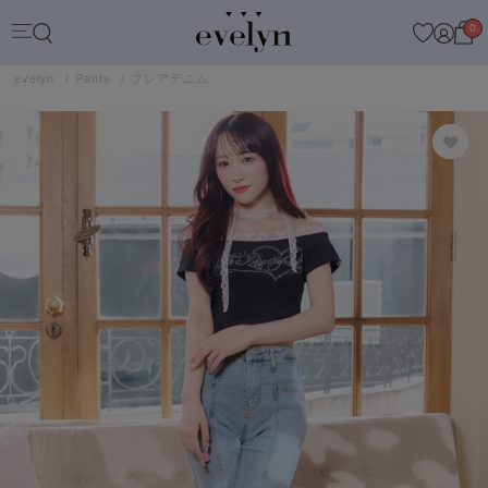
0
evelyn
Pants
フレアデニム