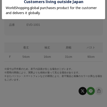
素材
表地 ポリエステル100%
裏地 ポリエステル95% ポリウレタン5%
品名
フリルクロスブラウス
品番
EVD-1001
着丈
袖丈
肩幅
バスト
F
54cm
16cm
31cm
90cm
※採寸は手作業のため、若干の誤差が生じる場合がございます。
※照明の関係により、実際よりも色味が違って見える場合があります。
※またパソコン・スマートフォンなどの環境により、若干製品と画像のカラーが異なる場合
もございます。