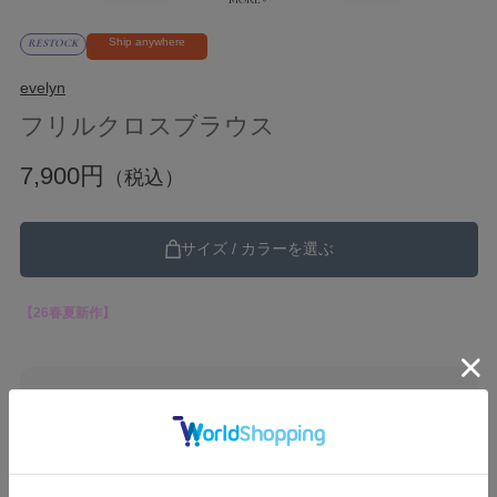
Ship anywhere
RESTOCK
evelyn
フリルクロスブラウス
7,900円
（税込）
サイズ / カラーを選ぶ
【26春夏新作】
ブランド
evelyn
カテゴリ
26SS
Tops