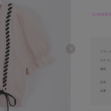
【26春夏新
ブラン
カテゴ
素材
品名
品番