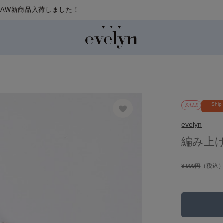
Ship
SALE
evelyn
編み上
（税込
8,900円