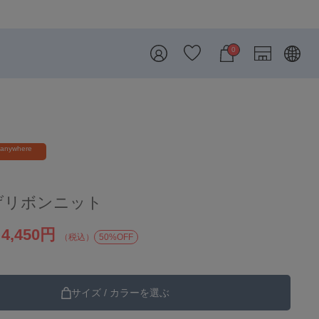
8/7 26SS・26AW再入荷しました
0
 anywhere
げリボンニット
4,450円
）
（税込）
50%OFF
サイズ / カラーを選ぶ