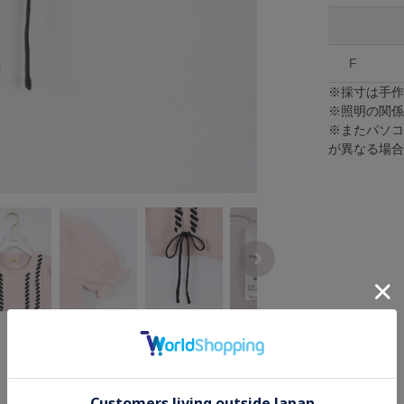
F
※採寸は手
※照明の関
※またパソ
が異なる場