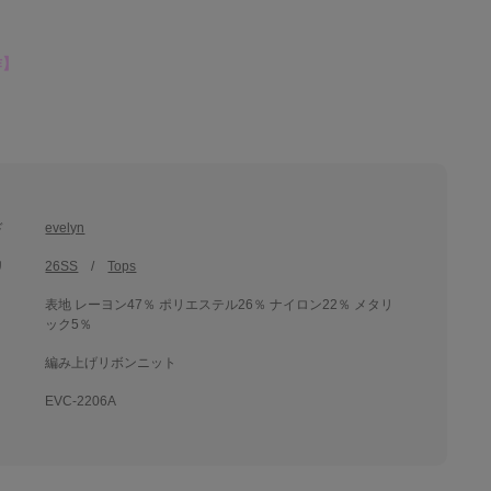
作】
ド
evelyn
リ
26SS
Tops
表地 レーヨン47％ ポリエステル26％ ナイロン22％ メタリ
ック5％
編み上げリボンニット
EVC-2206A