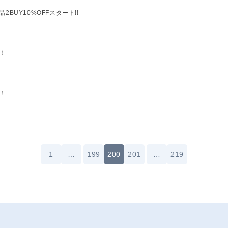
品2BUY10%OFFスタート!!
た！
た！
1
…
199
200
201
…
219