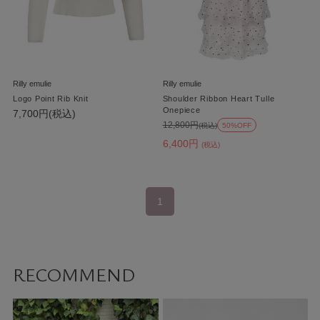
Rilly emulie
Rilly emulie
Logo Point Rib Knit
Shoulder Ribbon Heart Tulle
Onepiece
7,700円(税込)
12,800円
(税込)
50%OFF
6,400円
(税込)
1
RECOMMEND