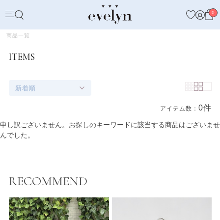
0
商品一覧
ITEMS
新着順
0件
アイテム数：
商品一覧
申し訳ございません。お探しのキーワードに該当する商品はございませ
んでした。
RECOMMEND