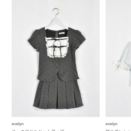
evelyn
evelyn