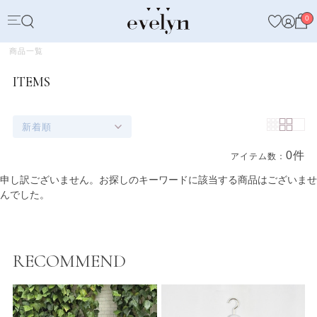
0
商品一覧
ITEMS
新着順
0件
アイテム数：
商品一覧
申し訳ございません。お探しのキーワードに該当する商品はございませ
んでした。
RECOMMEND