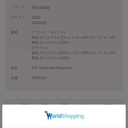
ブランド
Rilly emulie
カテゴリ
26SS
Onepiece
素材
(ブラック・ネイビー)
表地 ポリエステル72% レーヨン26% ポリウレタン2%
裏地 ポリエステル100%
(ブラウン)
表地 ポリエステル65% レーヨン33% ポリウレタン2%
裏地 ポリエステル100%
品名
Frill Tiered Mini Onepiece
品番
REM-020
着丈
袖丈
肩幅
バスト
ウエスト
F
71cm
58cm
32cm
78cm
68cm