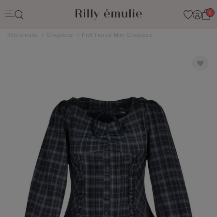
0
Rilly emulie
Onepiece
Frill Tiered Mini Onepiece