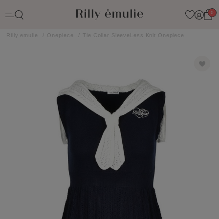
0
Rilly emulie
Onepiece
Tie Collar SleeveLess Knit Onepiece