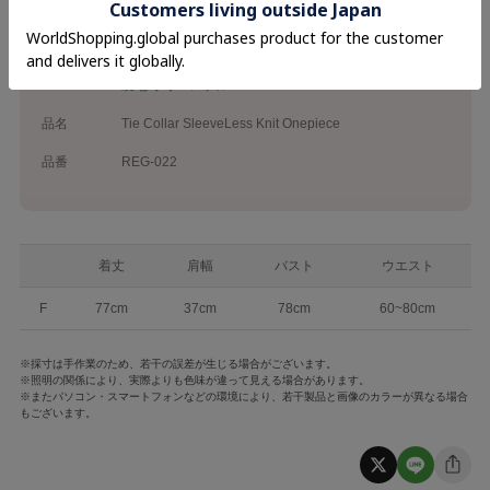
カテゴリ
26SS
Onepiece
素材
本体 アクリル55％ コットン45％
裏地 ポリエステル100％
品名
Tie Collar SleeveLess Knit Onepiece
品番
REG-022
着丈
肩幅
バスト
ウエスト
F
77cm
37cm
78cm
60~80cm
※採寸は手作業のため、若干の誤差が生じる場合がございます。
※照明の関係により、実際よりも色味が違って見える場合があります。
※またパソコン・スマートフォンなどの環境により、若干製品と画像のカラーが異なる場合
もございます。