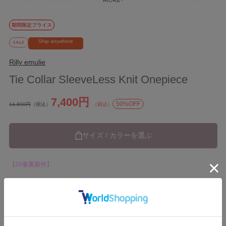
期間限定プライス
Ship anywhere
SALE
Rilly emulie
Tie Collar SleeveLess Knit Onepiece
7,400円
50%OFF
14,800円
（税込）
（税込）
サイズ / カラーを選ぶ
【26春夏新作】
ブランド
Rilly emulie