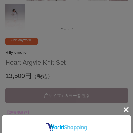
Ship anywhere
Rilly emulie
Heart Argyle Knit Set
13,500円
（税込）
サイズ / カラーを選ぶ
【26春夏新作】