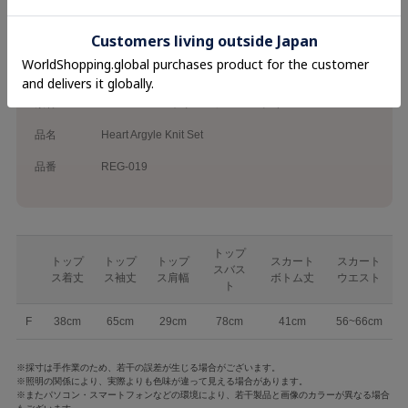
ブランド
Rilly emulie
カテゴリ
26SS
Onepiece
素材
レーヨン42% ポリエステル40% ナイロン18%
品名
Heart Argyle Knit Set
品番
REG-019
トップ
トップ
トップ
トップ
スカート
スカート
スバス
ス着丈
ス袖丈
ス肩幅
ボトム丈
ウエスト
ト
F
38cm
65cm
29cm
78cm
41cm
56~66cm
※採寸は手作業のため、若干の誤差が生じる場合がございます。
※照明の関係により、実際よりも色味が違って見える場合があります。
※またパソコン・スマートフォンなどの環境により、若干製品と画像のカラーが異なる場合