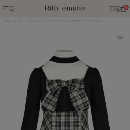
0
Rilly emulie
Onepiece
Front Ribbon Cami Choker Knit Set