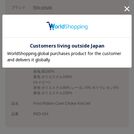
ブランド
Rilly emulie
カテゴリ
26SS
Onepiece
素材
ニット
表地 ビスコース50% ナイロン30% ポリエステル20%
ワンピース
(ベージュ)
表地 ポリエステル66% レーヨン29% ポリウレタン5%
裏地 ポリエステル100%
(ブラック)
表地 綿100%
裏地 ポリエステル100%
(ネイビー)
表地 ポリエステル90% レーヨン5% ポリウレタン5%
裏地 ポリエステル100%
品名
Front Ribbon Cami Choker Knit Set
品番
RED-024