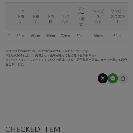
ワン
ニッ
ニッ
ニッ
ニッ
ワンピ
ワンピー
ピー
ト着
ト袖
ト肩
トバ
ースバ
スウエス
ス着
丈
丈
幅
スト
スト
ト
丈
F
32cm
60cm
32cm
72cm
69cm
68cm
62cm
※採寸は手作業のため、若干の誤差が生じる場合がございます。
※照明の関係により、実際よりも色味が違って見える場合があります。
※またパソコン・スマートフォンなどの環境により、若干製品と画像のカラーが異なる場合
もございます。
CHECKED ITEM