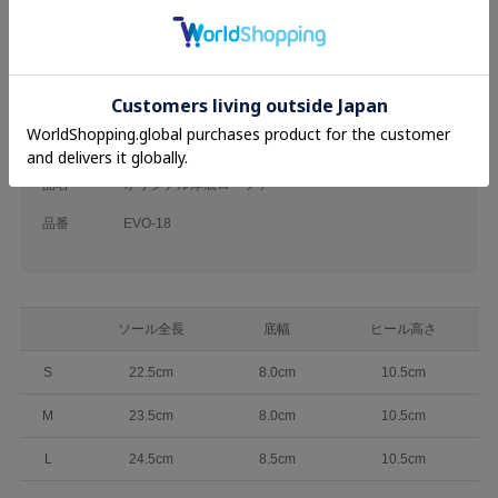
ブランド
evelyn
カテゴリ
26SS
Shoe
素材
甲皮の使用材 合成皮革
底材の種類 合成底
品名
オリジナル厚底ローファー
品番
EVO-18
ソール全長
底幅
ヒール高さ
S
22.5cm
8.0cm
10.5cm
M
23.5cm
8.0cm
10.5cm
L
24.5cm
8.5cm
10.5cm