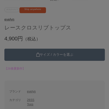
Ship anywhere
SOLD OUT
evelyn
レースクロスリブトップス
4,900円
（税込）
サイズ / カラーを選ぶ
【26春夏新作】
ブランド
evelyn
カテゴリ
26SS
Tops