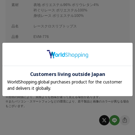
素材
表地 ポリエステル96% ポリウレタン4%
衿ぐりレース ポリエステル100%
身頃レース ポリエステル100%
品名
レースクロスリブトップス
品番
EVM-776
着丈
袖丈
肩幅
バスト
F
38cm
61cm
29cm
70cm
※採寸は手作業のため、若干の誤差が生じる場合がございます。
※照明の関係により、実際よりも色味が違って見える場合があります。
※またパソコン・スマートフォンなどの環境により、若干製品と画像のカラーが異なる場合
もございます。