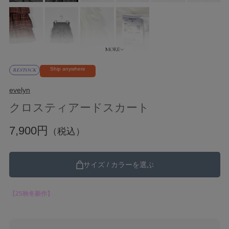
Ship anywhere
RESTOCK
evelyn
クロスティアードスカート
7,900円
（税込）
サイズ / カラーを選ぶ
【25秋冬新作】