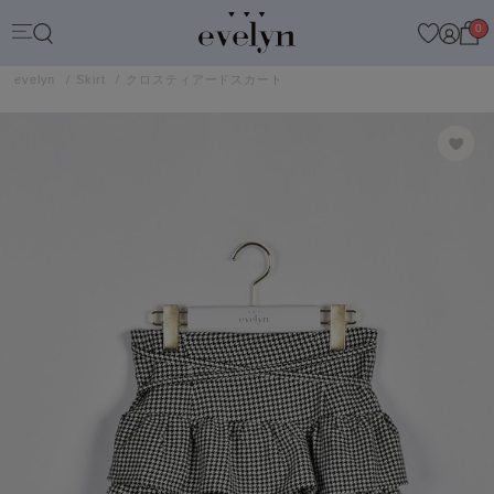
0
evelyn
Skirt
クロスティアードスカート