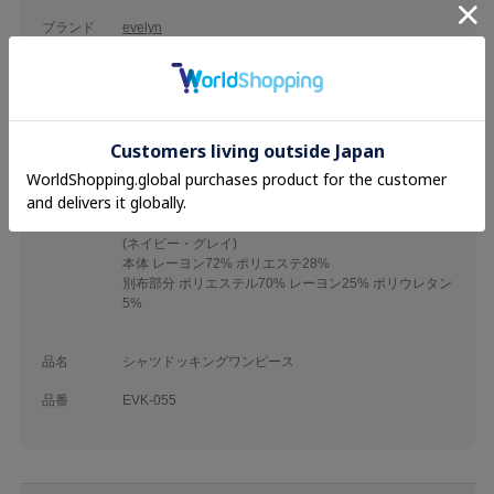
ブランド
evelyn
カテゴリ
26SS
Onepiece
素材
(ベージュ)
ニット部分 ポリエステル87% レーヨン10% ポリウレタ
ン3%
別布部分
表地 ポリエステル70% レーヨン25% ポリウレタン5%
裏地 ポリエステル100%
(ネイビー・グレイ)
本体 レーヨン72% ポリエステ28%
別布部分 ポリエステル70% レーヨン25% ポリウレタン
5%
品名
シャツドッキングワンピース
品番
EVK-055