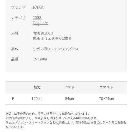
ブランド
evelyn
カテゴリ
26SS
Onepiece
素材
表地 綿100％
裏地 ポリエステル100％
品名
リボン柄コットンワンピース
品番
EVE-404
着丈
バスト
ウエスト
F
120cm
84cm
70~74cm
※採寸は手作業のため、若干の誤差が生じる場合がございます。
※照明の関係により、実際よりも色味が違って見える場合があります。
※またパソコン・スマートフォンなどの環境により、若干製品と画像のカラーが異なる場合
もございます。