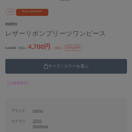
Ship anywhere
SALE
evelyn
レザーリボンプリーツワンピース
4,700円
50%OFF
9,400円
（税込）
（税込）
サイズ / カラーを選ぶ
【26春夏新作】
ブランド
evelyn
カテゴリ
26SS
Onepiece