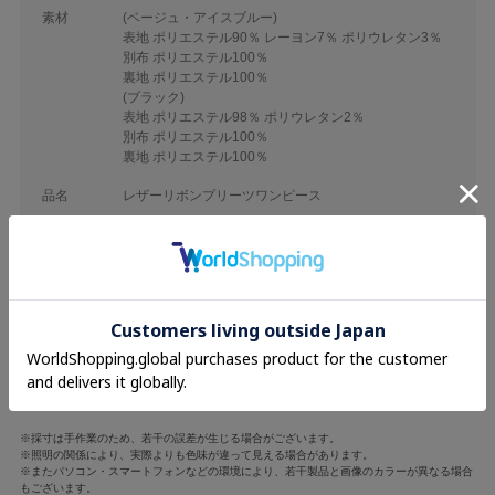
素材
(ベージュ・アイスブルー)
表地 ポリエステル90％ レーヨン7％ ポリウレタン3％
別布 ポリエステル100％
裏地 ポリエステル100％
(ブラック)
表地 ポリエステル98％ ポリウレタン2％
別布 ポリエステル100％
裏地 ポリエステル100％
品名
レザーリボンプリーツワンピース
品番
EVE-400
着丈
バスト
ウエスト
F
74cm
80cm
70cm
※採寸は手作業のため、若干の誤差が生じる場合がございます。
※照明の関係により、実際よりも色味が違って見える場合があります。
※またパソコン・スマートフォンなどの環境により、若干製品と画像のカラーが異なる場合
もございます。