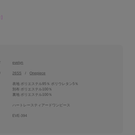
作】
ド
evelyn
リ
26SS
Onepiece
表地 ポリエステル95％ ポリウレタン5％
別布 ポリエステル100％
裏地 ポリエステル100％
ハートレースティアードワンピース
EVE-394