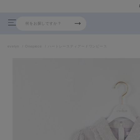
 26AW新商品入荷しました！
evelyn
Onepiece
ハートレースティアードワンピース