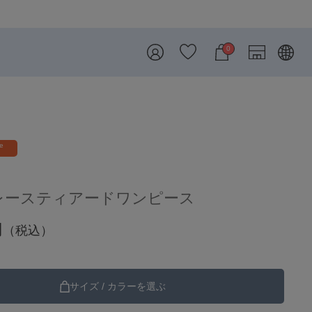
8/7 
0
re
レースティアードワンピース
円
（税込）
サイズ / カラーを選ぶ