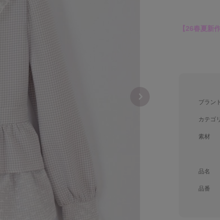
【26春夏新
ブラン
カテゴ
素材
品名
品番