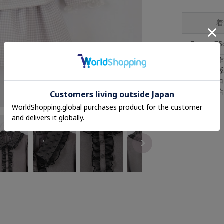
着
F
75
※採寸は手
※照明の関
※またパソ
が異なる場