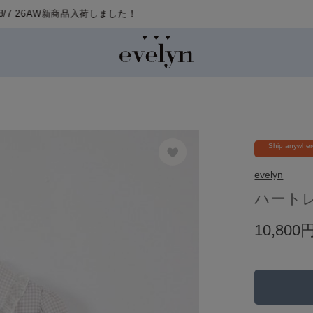
Ship anywhe
evelyn
ハート
10,800