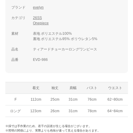
ブランド
evelyn
カテゴリ
26SS
Onepiece
素材
表地 ポリエステル100%
裏地 ポリエステル95% ポリウレタン5%
品名
ティアードチョーカーロングワンピース
品番
EVD-986
着丈
袖丈
肩幅
バスト
ウエスト
F
112cm
25cm
31cm
76cm
62~80cm
ロング
123cm
26cm
31cm
78cm
64~84cm
※採寸は手作業のため、若干の誤差が生じる場合がございます。
※照明の関係により、実際よりも色味が違って見える場合があります。