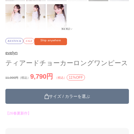
Ship anywhere
RESTOCK
SALE
evelyn
ティアードチョーカーロングワンピース
9,790円
11%OFF
11,000円
（税込）
（税込）
サイズ / カラーを選ぶ
【26春夏新作】