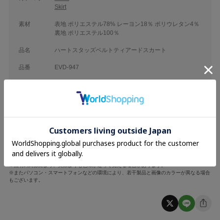
Skirt
素材
表地 ポリエステル78% レーヨン18％ ポリウレタン4％
裏地 ポリエステル100％
品名
ハートスタッズベルトティアードスカート
品番
EVD-947
ボトム丈
ウエスト
F
38cm
62~68cm
※採寸は手作業のため、若干の誤差が生じる場合がございます。
※照明の関係により、実際よりも色味が違って見える場合があります。
※またパソコン・スマートフォンなどの環境により、若干製品と画像のカラーが異なる場合
もございます。