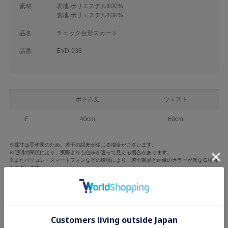
素材
表地 ポリエステル100%
裏地 ポリエステル100%
品名
チェック台形スカート
品番
EVD-938
ボトム丈
ウエスト
F
40cm
60cm
※採寸は手作業のため、若干の誤差が生じる場合がございます。
※照明の関係により、実際よりも色味が違って見える場合があります。
※またパソコン・スマートフォンなどの環境により、若干製品と画像のカラーが異なる場合
もございます。