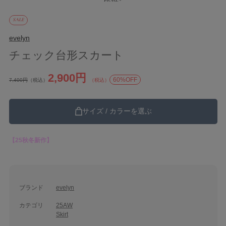
SALE
evelyn
チェック台形スカート
2,900円
60%OFF
7,400円
（税込）
（税込）
サイズ / カラーを選ぶ
【25秋冬新作】
ブランド
evelyn
カテゴリ
25AW
Skirt