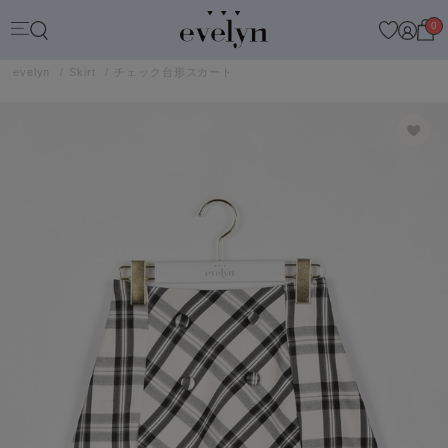
0
evelyn
Skirt
チェック台形スカート