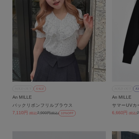
SOLD OUT
SALE
SOLD OUT
R
An MILLE
An MILLE
バックリボンフリルブラウス
サマーUVカ
7,110円
6,660円
7,900円
(税込)
(税込)
10%OFF
(税込)