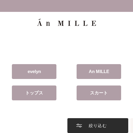
【8/12(水)17:59まで】5,000円(税込)以上で送料無料!!
evelyn
An MILLE
トップス
スカート
絞り込む