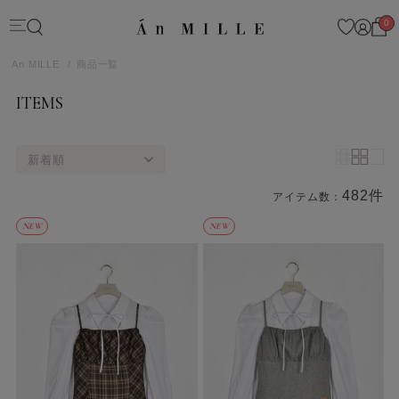
0
An MILLE
商品一覧
ITEMS
新着順
482件
アイテム数：
商品一覧
NEW
NEW