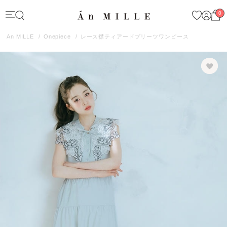
0
An MILLE
Onepiece
レース襟ティアードプリーツワンピース