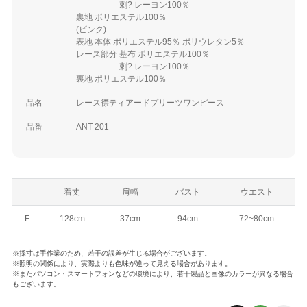
刺? レーヨン100％
裏地 ポリエステル100％
(ピンク)
表地 本体 ポリエステル95％ ポリウレタン5％
レース部分 基布 ポリエステル100％
刺? レーヨン100％
裏地 ポリエステル100％
品名
レース襟ティアードプリーツワンピース
品番
ANT-201
着丈
肩幅
バスト
ウエスト
F
128cm
37cm
94cm
72~80cm
※採寸は手作業のため、若干の誤差が生じる場合がございます。
※照明の関係により、実際よりも色味が違って見える場合があります。
※またパソコン・スマートフォンなどの環境により、若干製品と画像のカラーが異なる場合
もございます。