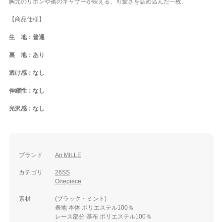
胸元のリボンや裾のギャザーが映える、可愛さを詰め込んだ一枚。
【商品仕様】
生 地：普通
裏 地：あり
透け感：なし
伸縮性：なし
光沢感：なし
ブランド
An MILLE
カテゴリ
26SS
Onepiece
素材
(ブラック・ミント)
表地 本体 ポリエステル100％
レース部分 基布 ポリエステル100％