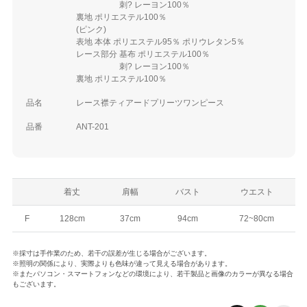
刺? レーヨン100％
裏地 ポリエステル100％
(ピンク)
表地 本体 ポリエステル95％ ポリウレタン5％
レース部分 基布 ポリエステル100％
刺? レーヨン100％
裏地 ポリエステル100％
品名
レース襟ティアードプリーツワンピース
品番
ANT-201
着丈
肩幅
バスト
ウエスト
F
128cm
37cm
94cm
72~80cm
※採寸は手作業のため、若干の誤差が生じる場合がございます。
※照明の関係により、実際よりも色味が違って見える場合があります。
※またパソコン・スマートフォンなどの環境により、若干製品と画像のカラーが異なる場合
もございます。