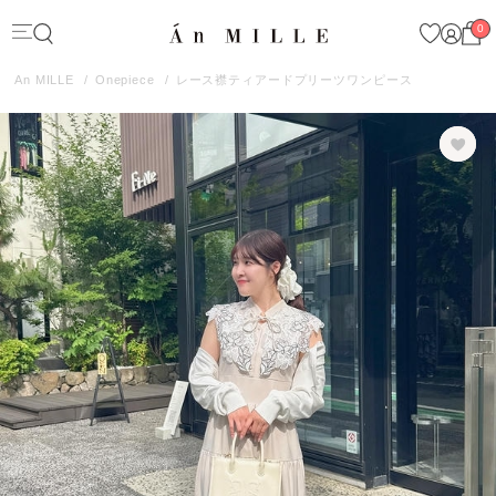
0
An MILLE
Onepiece
レース襟ティアードプリーツワンピース