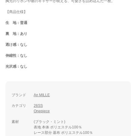
胸元のリボンや裾のギャザーが映える、可愛さを詰め込んだ一枚。
【商品仕様】
生 地：普通
裏 地：あり
透け感：なし
伸縮性：なし
光沢感：なし
ブランド
An MILLE
カテゴリ
26SS
Onepiece
素材
(ブラック・ミント)
表地 本体 ポリエステル100％
レース部分 基布 ポリエステル100％