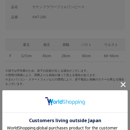
品名
サテンフラワーフリルワンピース
品番
ANT-186
着丈
袖丈
肩幅
バスト
ウエスト
F
127cm
45cm
28cm
80cm
66~68cm
※採寸は手作業のため、若干の誤差が生じる場合がございます。
※照明の関係により、実際よりも色味が違って見える場合があります。
※またパソコン・スマートフォンなどの環境により、若干製品と画像のカラーが異なる場合
もございます。