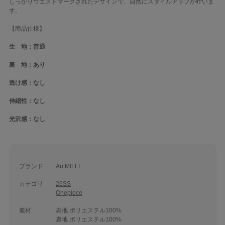
しっかりウエストマークされたデザインで、自然にスタイルアップが叶いま
す。
【商品仕様】
生 地：普通
裏 地：あり
透け感：なし
伸縮性：なし
光沢感：なし
ブランド
An MILLE
カテゴリ
26SS
Onepiece
素材
表地 ポリエステル100%
裏地 ポリエステル100%