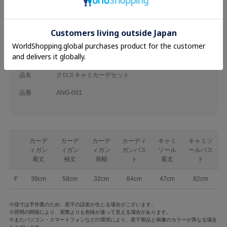
ブランド
An MILLE
カテゴリ
26SS
Tops
素材
ポリエステル67% レーヨン33%
品名
クロスキャミカーデセット
品番
ANG-091
カーデ
カーデ
カーデ
カーディ
キャミ
キャミソ
ィガン
ィガン
ィガン
ガンバス
ソール
ールバス
着丈
袖丈
肩幅
ト
着丈
ト
F
38cm
58cm
32cm
84cm
47cm
82cm
※採寸は手作業のため、若干の誤差が生じる場合がございます。
※照明の関係により、実際よりも色味が違って見える場合があります。
※またパソコン・スマートフォンなどの環境により、若干製品と画像のカラーが異なる場合