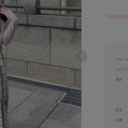
【26春夏新
ブラン
カテゴ
素材
品名
品番