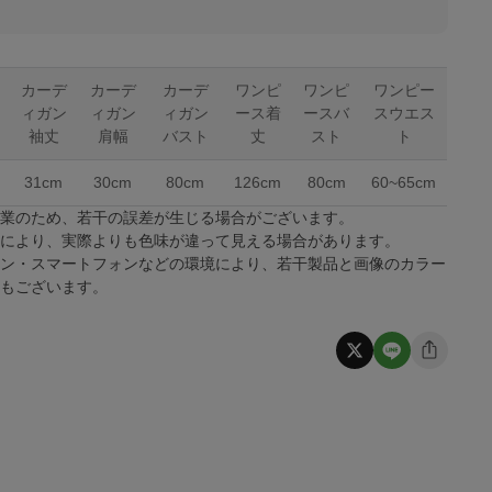
カーデ
カーデ
カーデ
ワンピ
ワンピ
ワンピー
ィガン
ィガン
ィガン
ース着
ースバ
スウエス
袖丈
肩幅
バスト
丈
スト
ト
31cm
30cm
80cm
126cm
80cm
60~65cm
作業のため、若干の誤差が生じる場合がございます。
係により、実際よりも色味が違って見える場合があります。
コン・スマートフォンなどの環境により、若干製品と画像のカラー
合もございます。