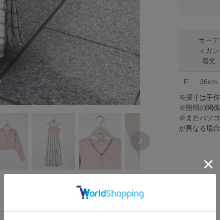
カーデ
ィガン
着丈
F
36cm
※採寸は手
※照明の関
※またパソ
が異なる場