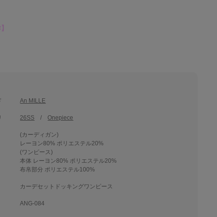
作】
ド
An MILLE
リ
26SS
Onepiece
(カーディガン)
レーヨン80% ポリエステル20%
(ワンピース)
本体 レーヨン80% ポリエステル20%
布帛部分 ポリエステル100%
カーデセットドッキングワンピース
ANG-084