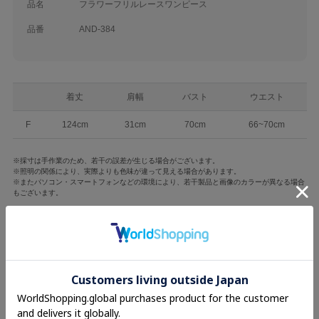
品名
フラワーフリルレースワンピース
品番
AND-384
着丈
肩幅
バスト
ウエスト
F
124cm
31cm
70cm
66~70cm
※採寸は手作業のため、若干の誤差が生じる場合がございます。
※照明の関係により、実際よりも色味が違って見える場合があります。
※またパソコン・スマートフォンなどの環境により、若干製品と画像のカラーが異なる場合
もございます。