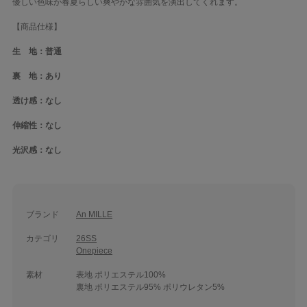
優しい色味が春夏らしい爽やかな雰囲気を演出してくれます。
【商品仕様】
生 地：普通
裏 地：あり
透け感：なし
伸縮性：なし
光沢感：なし
ブランド
An MILLE
カテゴリ
26SS
Onepiece
素材
表地 ポリエステル100%
裏地 ポリエステル95% ポリウレタン5%