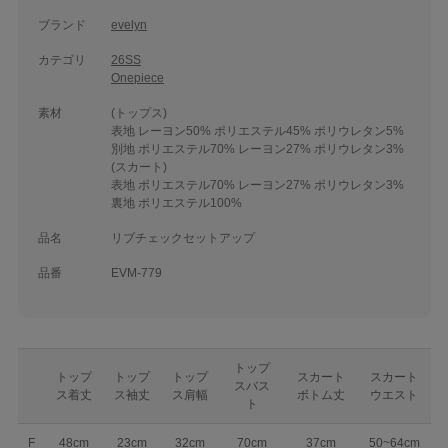
ブランド
evelyn
カテゴリ
26SS
Onepiece
素材
(トップス)
表地 レーヨン50% ポリエステル45% ポリウレタン5%
別地 ポリエステル70% レーヨン27% ポリウレタン3%
(スカート)
表地 ポリエステル70% レーヨン27% ポリウレタン3%
裏地 ポリエステル100%
品名
リブチェックセットアップ
品番
EVM-779
トップ
トップ
トップ
トップ
スカート
スカート
スバス
ス着丈
ス袖丈
ス肩幅
ボトム丈
ウエスト
ト
F
48cm
23cm
32cm
70cm
37cm
50~64cm