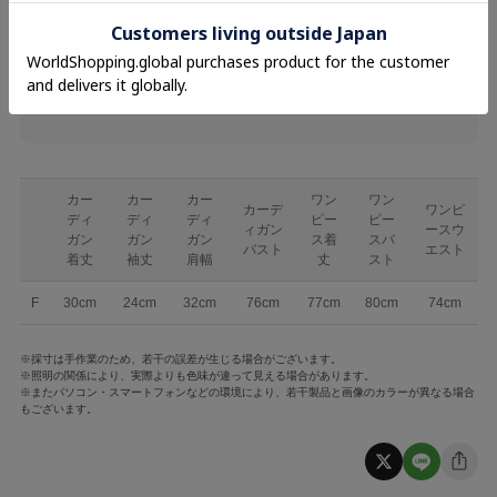
裏地 ポリエステル100％
品名
リボンカーデセットワンピース
品番
EVE-396
カー
カー
カー
ワン
ワン
カーデ
ワンピ
ディ
ディ
ディ
ピー
ピー
ィガン
ースウ
ガン
ガン
ガン
ス着
スバ
バスト
エスト
着丈
袖丈
肩幅
丈
スト
F
30cm
24cm
32cm
76cm
77cm
80cm
74cm
※採寸は手作業のため、若干の誤差が生じる場合がございます。
※照明の関係により、実際よりも色味が違って見える場合があります。
※またパソコン・スマートフォンなどの環境により、若干製品と画像のカラーが異なる場合
もございます。