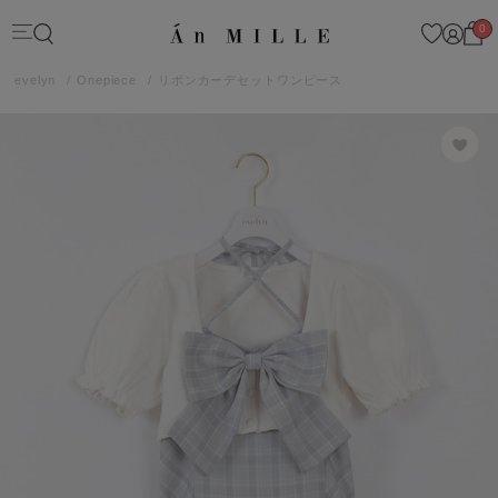
0
evelyn
Onepiece
リボンカーデセットワンピース