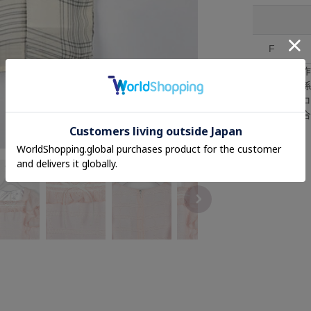
F
※採寸は手
※照明の関
※またパソ
が異なる場