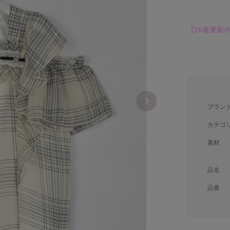
【26春夏新
ブラン
カテゴ
素材
品名
品番