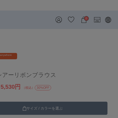
8/7 26SS・26AW再入荷しました
0
 anywhere
シアーリボンブラウス
5,530円
）
（税込）
30%OFF
サイズ / カラーを選ぶ