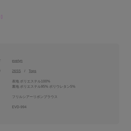
作】
ド
evelyn
リ
26SS
Tops
表地 ポリエステル100%
裏地 ポリエステル95% ポリウレタン5%
フリルシアーリボンブラウス
EVD-994