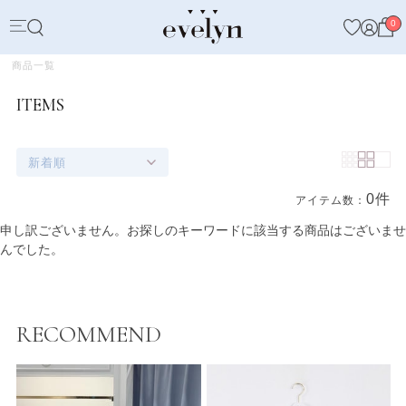
0
商品一覧
ITEMS
新着順
0件
アイテム数：
商品一覧
申し訳ございません。お探しのキーワードに該当する商品はございませ
んでした。
RECOMMEND