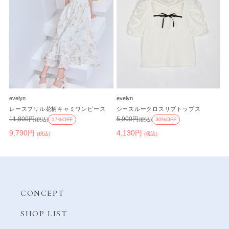
evelyn
evelyn
レースフリル花柄キャミワンピース
シースルークロスリブトップス
11,800円
5,900円
(税込)
17%OFF
(税込)
30%OFF
9,790円
4,130円
(税込)
(税込)
CONCEPT
SHOP LIST