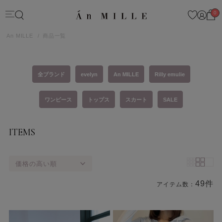
0
An MILLE
商品一覧
全ブランド
evelyn
An MILLE
Rilly emulie
ワンピース
トップス
スカート
SALE
ITEMS
価格の高い順
49件
アイテム数：
商品一覧