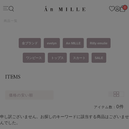
0
商品一覧
全ブランド
evelyn
An MILLE
Rilly emulie
ワンピース
トップス
スカート
SALE
ITEMS
価格の安い順
0件
アイテム数：
商品一覧
申し訳ございません。お探しのキーワードに該当する商品はございませ
んでした。