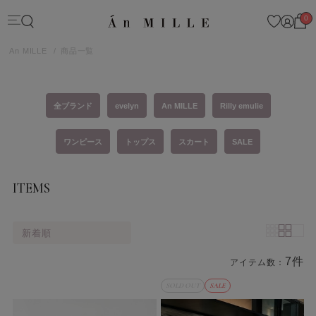
0
An MILLE
商品一覧
全ブランド
evelyn
An MILLE
Rilly emulie
ワンピース
トップス
スカート
SALE
ITEMS
新着順
7件
アイテム数：
商品一覧
SOLD OUT
SALE