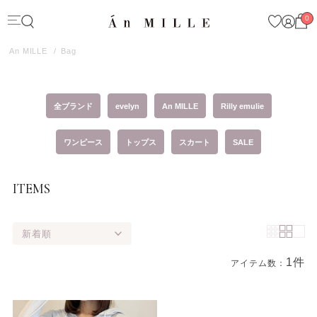
0
An MILLE
Bag
全ブランド
evelyn
An MILLE
Rilly emulie
ワンピース
トップス
スカート
SALE
ITEMS
新着順
1件
アイテム数：
商品一覧