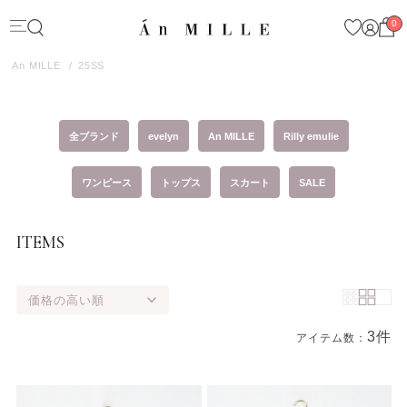
0
An MILLE
25SS
全ブランド
evelyn
An MILLE
Rilly emulie
ワンピース
トップス
スカート
SALE
ITEMS
価格の高い順
3件
アイテム数：
商品一覧