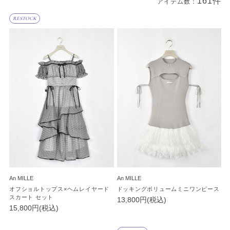
161件
アイテム数：
商品一覧
RESTOCK
An MILLE
An MILLE
オフショルトップス×ヘムレイヤード
ドッキングボリュームミニワンピース
スカート セット
13,800円(税込)
15,800円(税込)