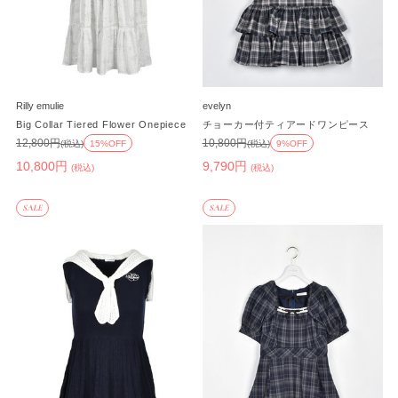
Rilly emulie
evelyn
Big Collar Tiered Flower Onepiece
チョーカー付ティアードワンピース
12,800円
10,800円
(税込)
15%OFF
(税込)
9%OFF
10,800円
9,790円
(税込)
(税込)
SALE
SALE