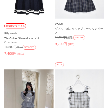
evelyn
期間限定プライス
ダブルリボンタックプリーツワンピー
ス
Rilly emulie
10,800円
(税込)
9%OFF
Tie Collar SleeveLess Knit
Onepiece
9,790円
(税込)
14,800円
(税込)
50%OFF
7,400円
(税込)
SALE