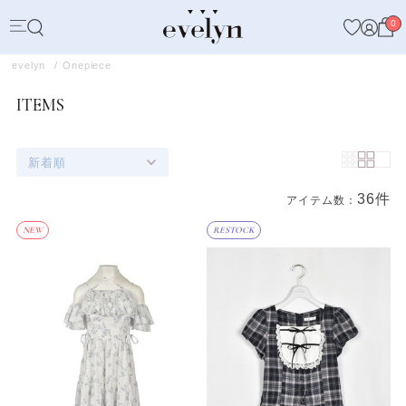
0
evelyn
Onepiece
ITEMS
新着順
36件
アイテム数：
商品一覧
NEW
RESTOCK