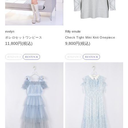
evelyn
Rilly emulie
ボレロセットワンピース
Check Tight Mini Knit Onepiece
11,800円(税込)
9,800円(税込)
SOLD OUT
RESTOCK
SOLD OUT
RESTOCK