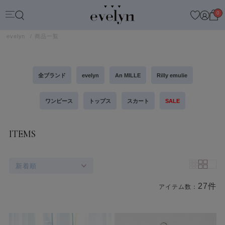
0
evelyn
商品一覧
全ブランド
evelyn
An MILLE
Rilly emulie
ワンピース
トップス
スカート
SALE
ITEMS
新着順
27件
アイテム数：
商品一覧