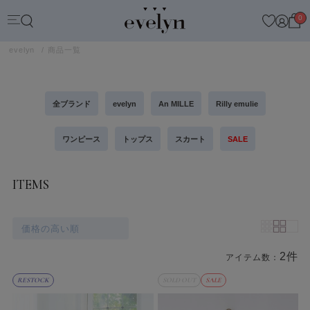
0
evelyn
商品一覧
全ブランド
evelyn
An MILLE
Rilly emulie
ワンピース
トップス
スカート
SALE
ITEMS
価格の高い順
2件
アイテム数：
商品一覧
RESTOCK
SOLD OUT
SALE