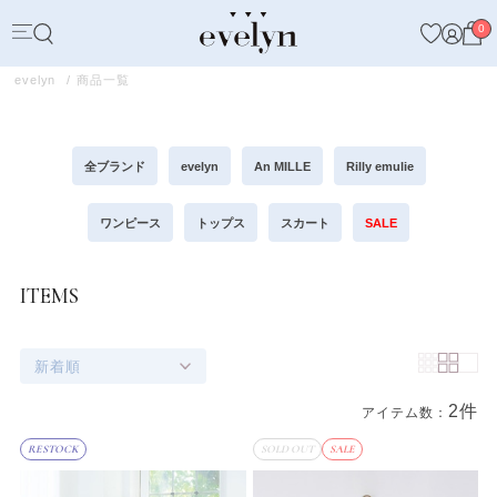
0
evelyn
商品一覧
全ブランド
evelyn
An MILLE
Rilly emulie
ワンピース
トップス
スカート
SALE
ITEMS
新着順
2件
アイテム数：
商品一覧
RESTOCK
SOLD OUT
SALE