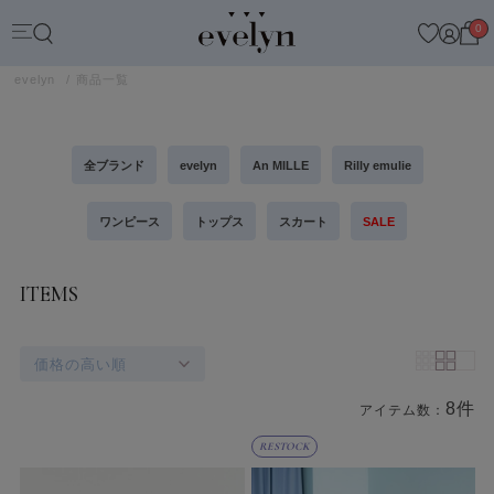
0
evelyn
商品一覧
全ブランド
evelyn
An MILLE
Rilly emulie
ワンピース
トップス
スカート
SALE
ITEMS
価格の高い順
8件
アイテム数：
商品一覧
RESTOCK