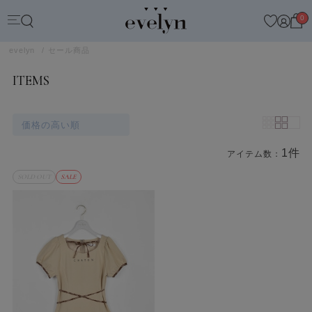
0
evelyn
セール商品
ITEMS
価格の高い順
1件
アイテム数：
商品一覧
SOLD OUT
SALE