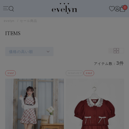
0
evelyn
セール商品
ITEMS
価格の高い順
3件
アイテム数：
商品一覧
SALE
SOLD OUT
SALE