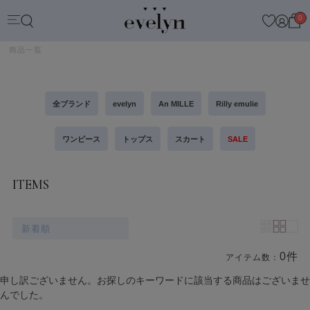
0
商品一覧
全ブランド
evelyn
An MILLE
Rilly emulie
ワンピース
トップス
スカート
SALE
ITEMS
新着順
0件
アイテム数：
商品一覧
申し訳ございません。お探しのキーワードに該当する商品はございませ
んでした。