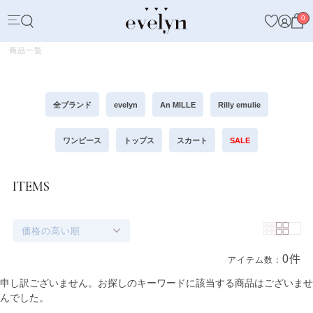
0
商品一覧
全ブランド
evelyn
An MILLE
Rilly emulie
ワンピース
トップス
スカート
SALE
ITEMS
価格の高い順
0件
アイテム数：
商品一覧
申し訳ございません。お探しのキーワードに該当する商品はございませ
んでした。